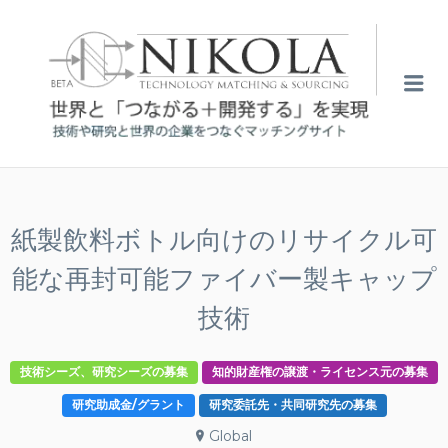
NIKO
Me
紙製飲料ボトル向けのリサイクル可
能な再封可能ファイバー製キャップ
技術
技術シーズ、研究シーズの募集
知的財産権の譲渡・ライセンス元の募集
研究助成金/グラント
研究委託先・共同研究先の募集
Global